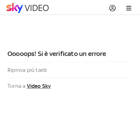
Ooooops! Si è verificato un errore
Riprova più tardi
Torna a
Video Sky