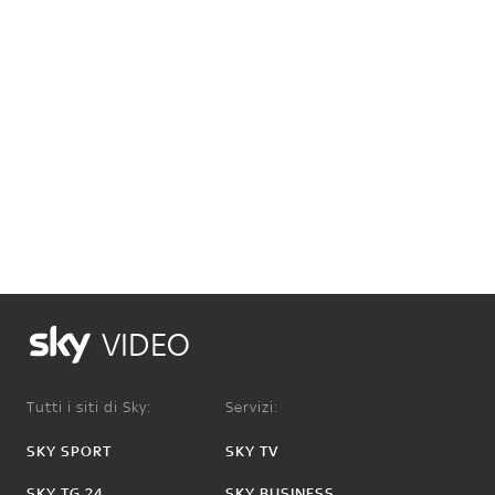
VIDEO
Tutti i siti di Sky:
Servizi:
SKY SPORT
SKY TV
SKY TG 24
SKY BUSINESS