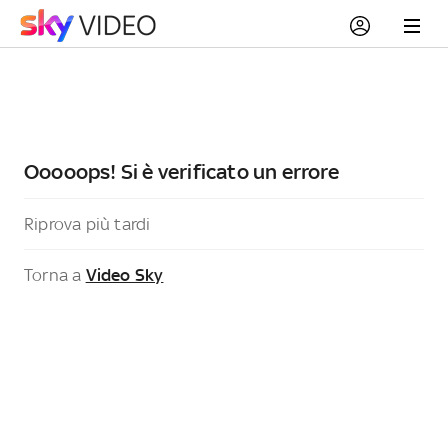
Ooooops! Si è verificato un errore
Riprova più tardi
Torna a
Video Sky