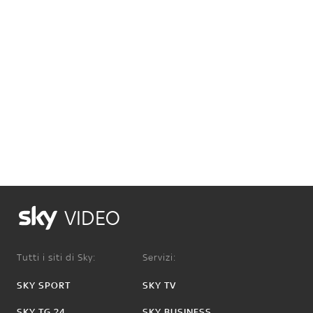
VIDEO
Tutti i siti di Sky:
Servizi:
SKY SPORT
SKY TV
SKY TG 24
SKY BUSINESS