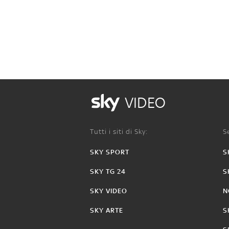
VIDEO
Tutti i siti di Sky:
Se
SKY SPORT
S
SKY TG 24
S
SKY VIDEO
N
SKY ARTE
S