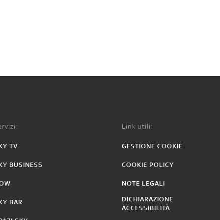
rvizi:
Link utili:
KY TV
GESTIONE COOKIE
KY BUSINESS
COOKIE POLICY
OW
NOTE LEGALI
DICHIARAZIONE
KY BAR
ACCESSIBILITÀ