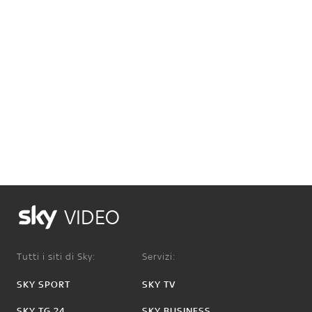
VIDEO
Tutti i siti di Sky:
Servizi:
SKY SPORT
SKY TV
SKY TG 24
SKY BUSINESS