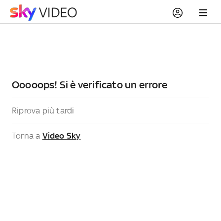
Ooooops! Si è verificato un errore
Riprova più tardi
Torna a
Video Sky