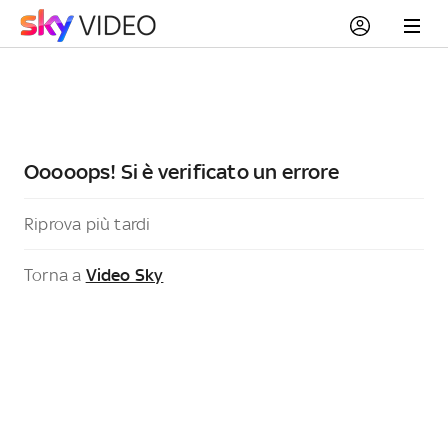
Ooooops! Si è verificato un errore
Riprova più tardi
Torna a
Video Sky