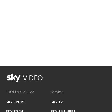
VIDEO
Tutti i siti di Sky:
Servizi:
SKY SPORT
SKY TV
SKY TG 24
SKY BUSINESS