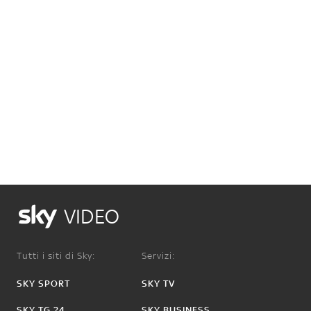
VIDEO
Tutti i siti di Sky:
Servizi:
SKY SPORT
SKY TV
SKY TG 24
SKY BUSINESS