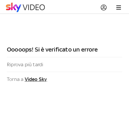
Ooooops! Si è verificato un errore
Riprova più tardi
Torna a
Video Sky