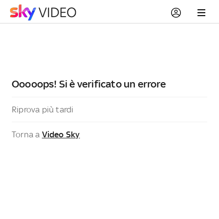
Ooooops! Si è verificato un errore
Riprova più tardi
Torna a
Video Sky