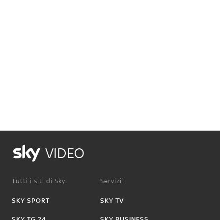
VIDEO
Tutti i siti di Sky:
Servizi:
SKY SPORT
SKY TV
SKY TG 24
SKY BUSINESS