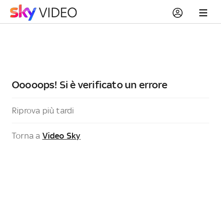
Ooooops! Si è verificato un errore
Riprova più tardi
Torna a
Video Sky