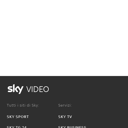
VIDEO
Tutti i siti di Sky:
Servizi:
SKY SPORT
SKY TV
SKY TG 24
SKY BUSINESS