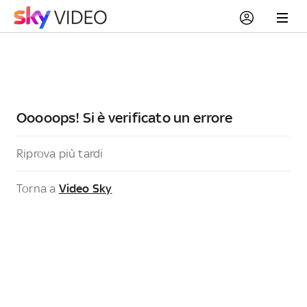
Ooooops! Si è verificato un errore
Riprova più tardi
Torna a
Video Sky