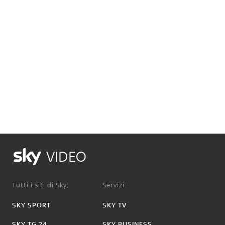
VIDEO
Tutti i siti di Sky:
Servizi:
SKY SPORT
SKY TV
SKY TG 24
SKY BUSINESS