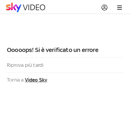
Ooooops! Si è verificato un errore
Riprova più tardi
Torna a
Video Sky