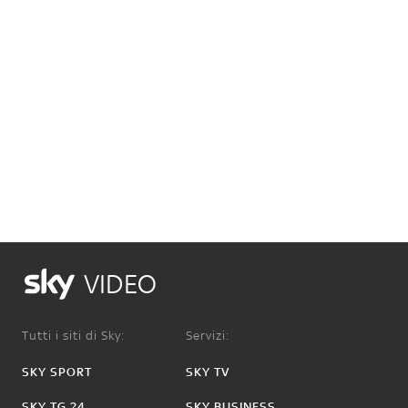
VIDEO
Tutti i siti di Sky:
Servizi:
SKY SPORT
SKY TV
SKY TG 24
SKY BUSINESS