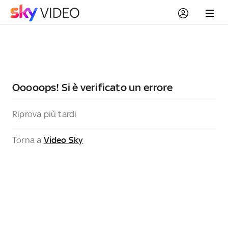
Ooooops! Si è verificato un errore
Riprova più tardi
Torna a
Video Sky