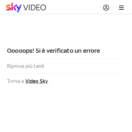
Ooooops! Si è verificato un errore
Riprova più tardi
Torna a
Video Sky