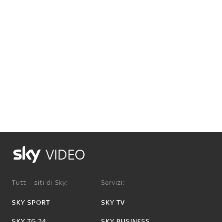
VIDEO
Tutti i siti di Sky:
Servizi:
SKY SPORT
SKY TV
SKY TG 24
SKY BUSINESS