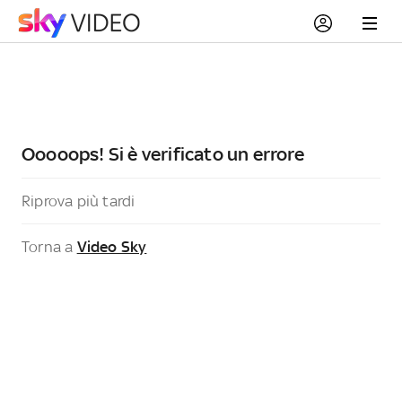
Ooooops! Si è verificato un errore
Riprova più tardi
Torna a
Video Sky