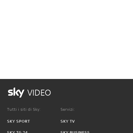
VIDEO
Tutti i siti di Sky:
Servizi:
SKY SPORT
SKY TV
SKY TG 24
SKY BUSINESS