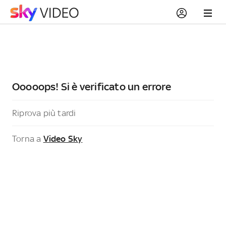
Ooooops! Si è verificato un errore
Riprova più tardi
Torna a
Video Sky