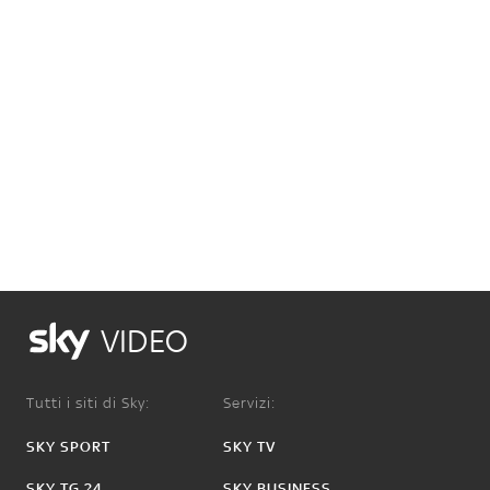
VIDEO
Tutti i siti di Sky:
Servizi:
SKY SPORT
SKY TV
SKY TG 24
SKY BUSINESS