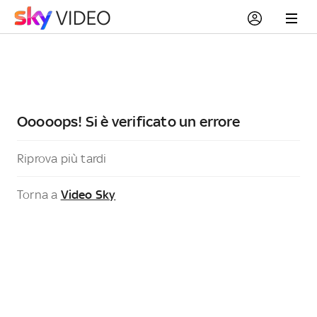
Ooooops! Si è verificato un errore
Riprova più tardi
Torna a
Video Sky