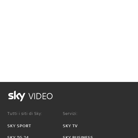
VIDEO
Tutti i siti di Sky:
Servizi:
SKY SPORT
SKY TV
SKY TG 24
SKY BUSINESS