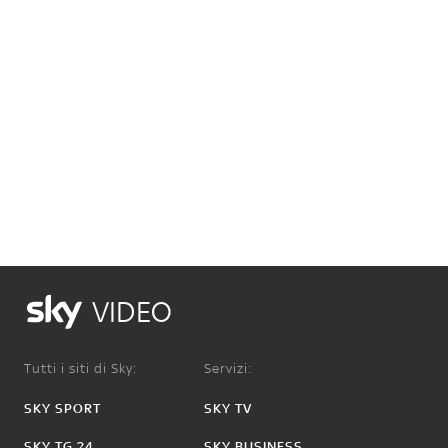
VIDEO
Tutti i siti di Sky:
Servizi:
SKY SPORT
SKY TV
SKY TG 24
SKY BUSINESS