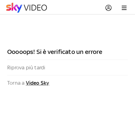
Ooooops! Si è verificato un errore
Riprova più tardi
Torna a
Video Sky