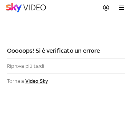
Ooooops! Si è verificato un errore
Riprova più tardi
Torna a
Video Sky