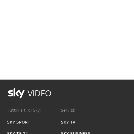
VIDEO
Tutti i siti di Sky:
Servizi:
SKY SPORT
SKY TV
SKY TG 24
SKY BUSINESS