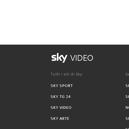
VIDEO
Tutti i siti di Sky:
Se
SKY SPORT
S
SKY TG 24
S
SKY VIDEO
N
SKY ARTE
S