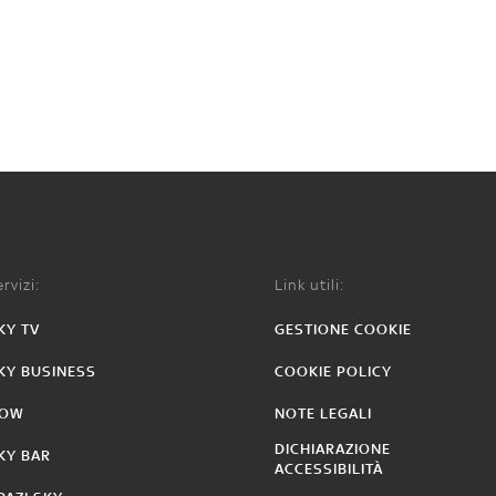
rvizi:
Link utili:
KY TV
GESTIONE COOKIE
KY BUSINESS
COOKIE POLICY
OW
NOTE LEGALI
DICHIARAZIONE
KY BAR
ACCESSIBILITÀ