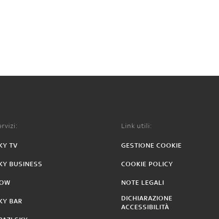
rvizi:
Link utili:
KY TV
GESTIONE COOKIE
KY BUSINESS
COOKIE POLICY
OW
NOTE LEGALI
DICHIARAZIONE
KY BAR
ACCESSIBILITÀ