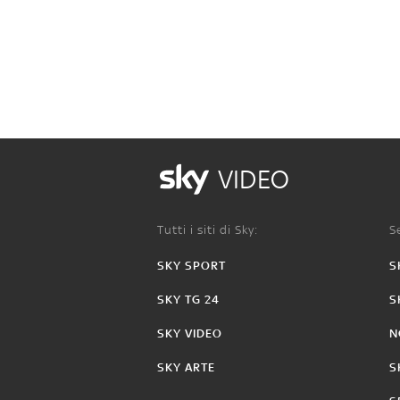
VIDEO
Tutti i siti di Sky:
Se
SKY SPORT
S
SKY TG 24
S
SKY VIDEO
N
SKY ARTE
S