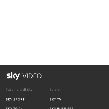
VIDEO
Tutti i siti di Sky:
Servizi:
SKY SPORT
SKY TV
SKY TG 24
SKY BUSINESS