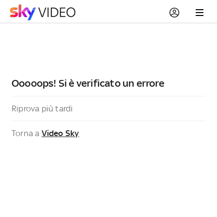
Ooooops! Si è verificato un errore
Riprova più tardi
Torna a
Video Sky