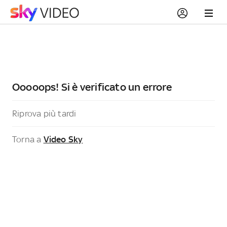
Ooooops! Si è verificato un errore
Riprova più tardi
Torna a
Video Sky