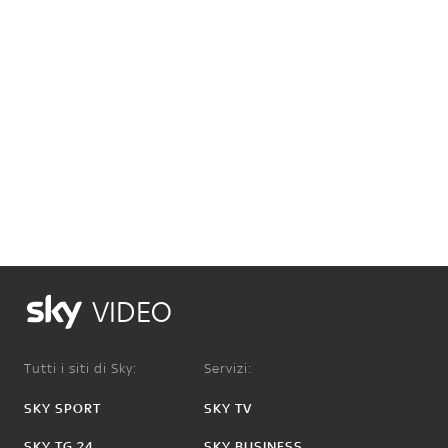
VIDEO
Tutti i siti di Sky:
Servizi:
SKY SPORT
SKY TV
SKY TG 24
SKY BUSINESS