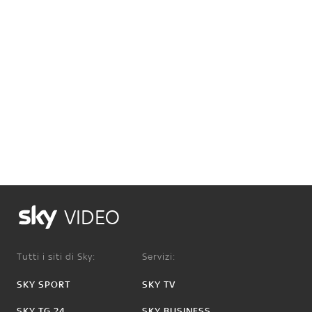
VIDEO
Tutti i siti di Sky:
Servizi:
SKY SPORT
SKY TV
SKY TG 24
SKY BUSINESS