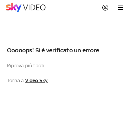
Ooooops! Si è verificato un errore
Riprova più tardi
Torna a
Video Sky