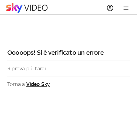
Ooooops! Si è verificato un errore
Riprova più tardi
Torna a
Video Sky