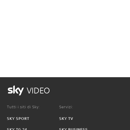
VIDEO
Tutti i siti di Sky:
Servizi:
SKY SPORT
SKY TV
SKY TG 24
SKY BUSINESS