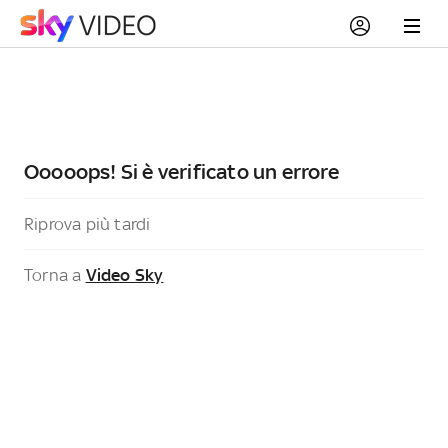
Ooooops! Si è verificato un errore
Riprova più tardi
Torna a
Video Sky