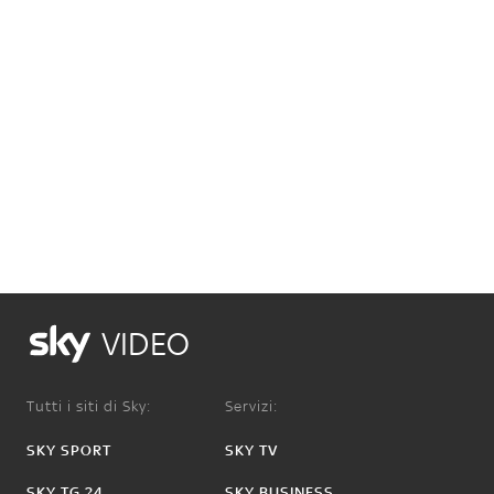
VIDEO
Tutti i siti di Sky:
Servizi:
SKY SPORT
SKY TV
SKY TG 24
SKY BUSINESS