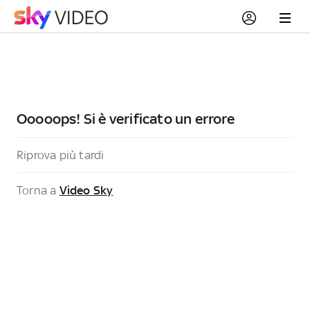
Ooooops! Si è verificato un errore
Riprova più tardi
Torna a
Video Sky