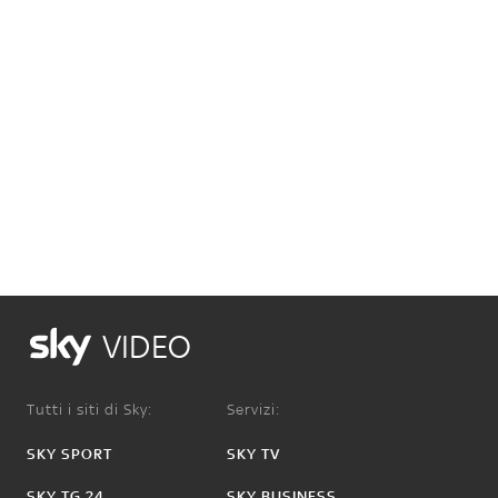
VIDEO
Tutti i siti di Sky:
Servizi:
SKY SPORT
SKY TV
SKY TG 24
SKY BUSINESS