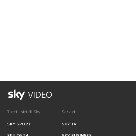
VIDEO
Tutti i siti di Sky:
Servizi:
SKY SPORT
SKY TV
SKY TG 24
SKY BUSINESS