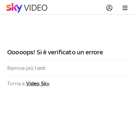
Ooooops! Si è verificato un errore
Riprova più tardi
Torna a
Video Sky