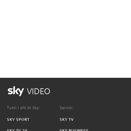
VIDEO
Tutti i siti di Sky:
Servizi:
SKY SPORT
SKY TV
SKY TG 24
SKY BUSINESS