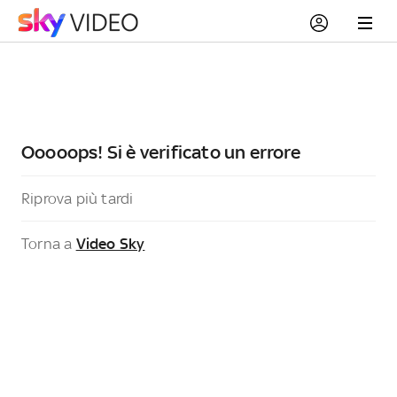
Ooooops! Si è verificato un errore
Riprova più tardi
Torna a
Video Sky