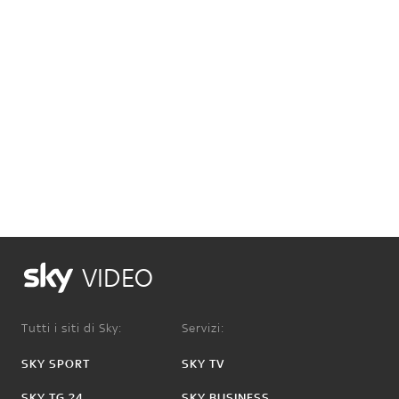
VIDEO
Tutti i siti di Sky:
Servizi:
SKY SPORT
SKY TV
SKY TG 24
SKY BUSINESS