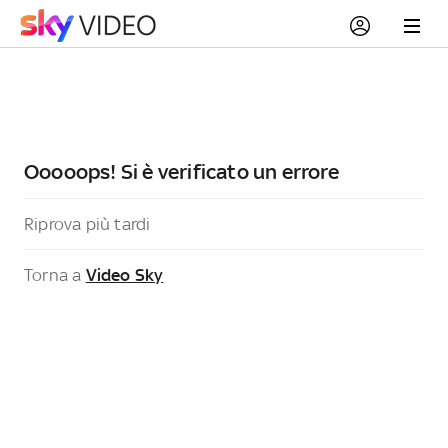
Ooooops! Si è verificato un errore
Riprova più tardi
Torna a
Video Sky