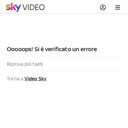
Ooooops! Si è verificato un errore
Riprova più tardi
Torna a
Video Sky