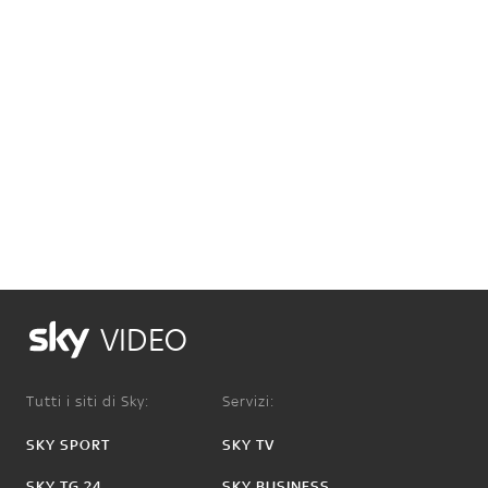
VIDEO
Tutti i siti di Sky:
Servizi:
SKY SPORT
SKY TV
SKY TG 24
SKY BUSINESS