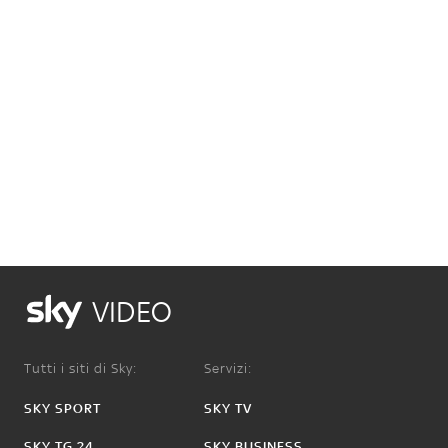
VIDEO
Tutti i siti di Sky:
Servizi:
SKY SPORT
SKY TV
SKY TG 24
SKY BUSINESS