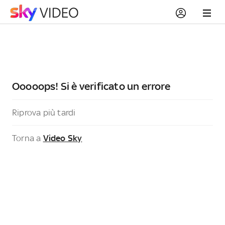
Ooooops! Si è verificato un errore
Riprova più tardi
Torna a
Video Sky