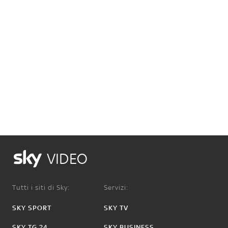
VIDEO
Tutti i siti di Sky:
Servizi:
SKY SPORT
SKY TV
SKY TG 24
SKY BUSINESS