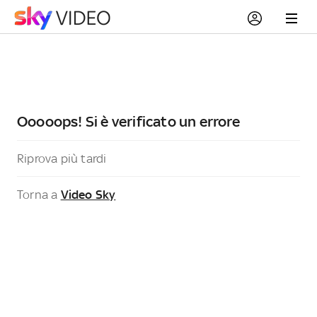
Ooooops! Si è verificato un errore
Riprova più tardi
Torna a
Video Sky