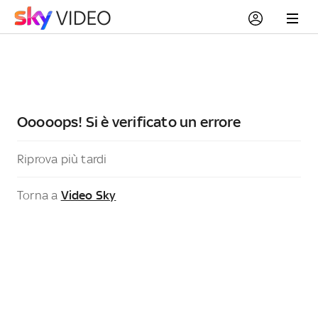
Ooooops! Si è verificato un errore
Riprova più tardi
Torna a
Video Sky