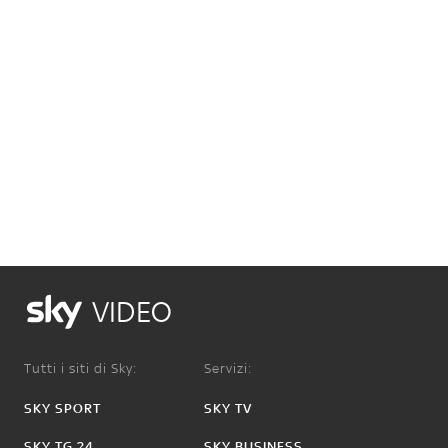
VIDEO
Tutti i siti di Sky:
Servizi:
SKY SPORT
SKY TV
SKY TG 24
SKY BUSINESS