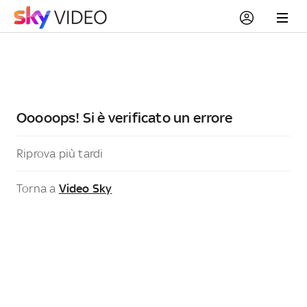
Ooooops! Si è verificato un errore
Riprova più tardi
Torna a
Video Sky