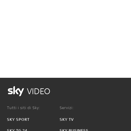
VIDEO
Tutti i siti di Sky:
Servizi:
SKY SPORT
SKY TV
SKY TG 24
SKY BUSINESS