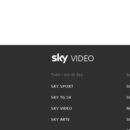
VIDEO
Tutti i siti di Sky:
Se
SKY SPORT
S
SKY TG 24
S
SKY VIDEO
N
SKY ARTE
S