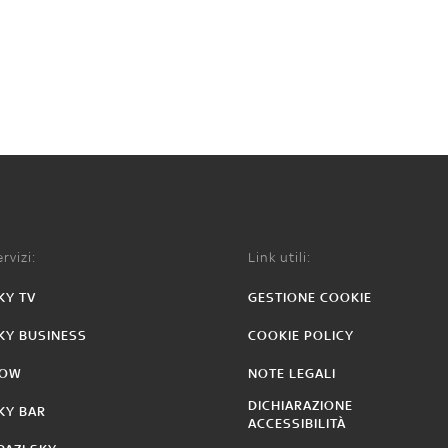
rvizi:
Link utili:
KY TV
GESTIONE COOKIE
KY BUSINESS
COOKIE POLICY
OW
NOTE LEGALI
DICHIARAZIONE
KY BAR
ACCESSIBILITÀ