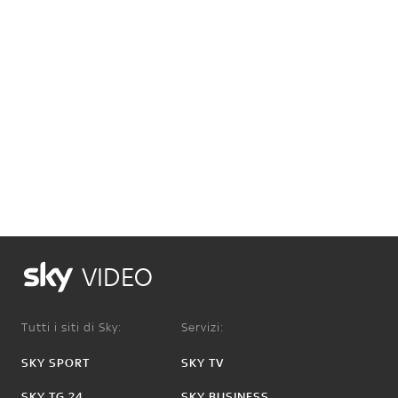
VIDEO
Tutti i siti di Sky:
Servizi:
SKY SPORT
SKY TV
SKY TG 24
SKY BUSINESS