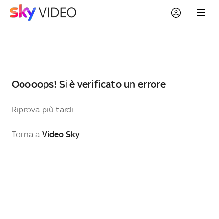
Ooooops! Si è verificato un errore
Riprova più tardi
Torna a
Video Sky