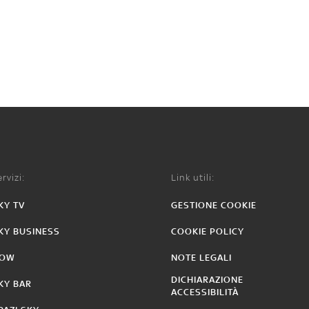
rvizi:
Link utili:
KY TV
GESTIONE COOKIE
KY BUSINESS
COOKIE POLICY
OW
NOTE LEGALI
DICHIARAZIONE
KY BAR
ACCESSIBILITÀ