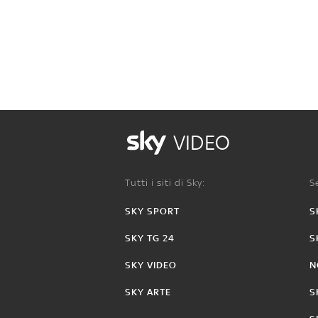
VIDEO
Tutti i siti di Sky:
Se
SKY SPORT
S
SKY TG 24
S
SKY VIDEO
N
SKY ARTE
S