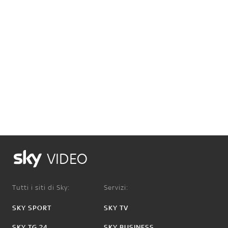
VIDEO
Tutti i siti di Sky:
Servizi:
SKY SPORT
SKY TV
SKY TG 24
SKY BUSINESS