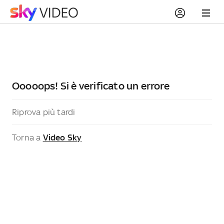
Ooooops! Si è verificato un errore
Riprova più tardi
Torna a
Video Sky