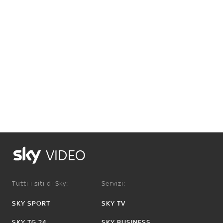
VIDEO
Tutti i siti di Sky:
Servizi:
SKY SPORT
SKY TV
SKY TG 24
SKY BUSINESS