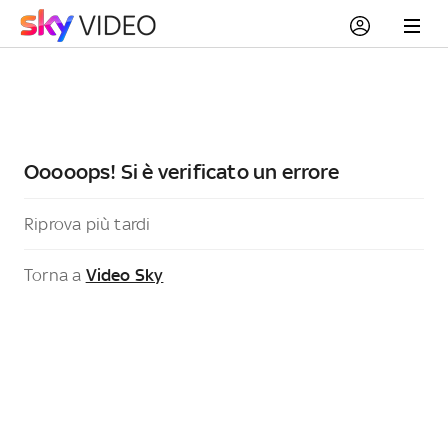
Ooooops! Si è verificato un errore
Riprova più tardi
Torna a
Video Sky