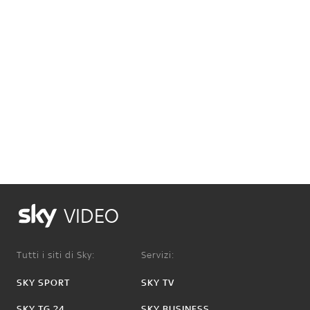
VIDEO
Tutti i siti di Sky:
Servizi:
SKY SPORT
SKY TV
SKY TG 24
SKY BUSINESS