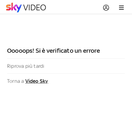
Ooooops! Si è verificato un errore
Riprova più tardi
Torna a
Video Sky