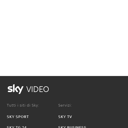
VIDEO
Tutti i siti di Sky:
Servizi:
SKY SPORT
SKY TV
SKY TG 24
SKY BUSINESS