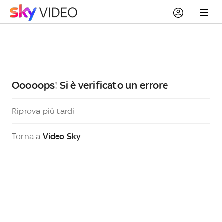
Ooooops! Si è verificato un errore
Riprova più tardi
Torna a
Video Sky