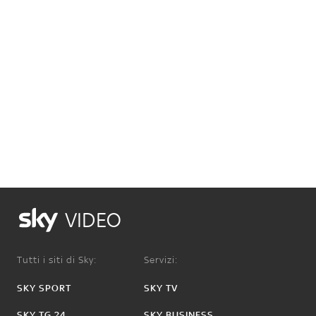
VIDEO
Tutti i siti di Sky:
Servizi:
SKY SPORT
SKY TV
SKY TG 24
SKY BUSINESS