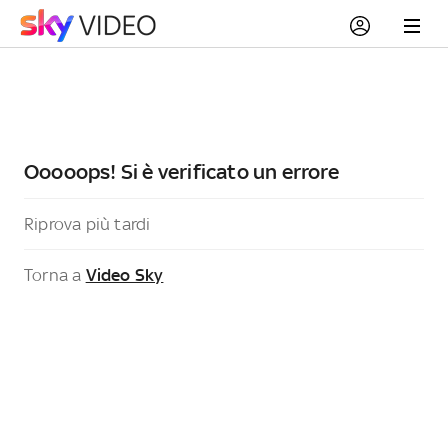
Ooooops! Si è verificato un errore
Riprova più tardi
Torna a
Video Sky