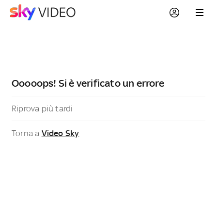
Ooooops! Si è verificato un errore
Riprova più tardi
Torna a
Video Sky