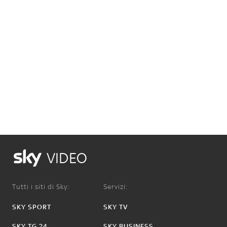
VIDEO
Tutti i siti di Sky:
Servizi:
SKY SPORT
SKY TV
SKY TG 24
SKY BUSINESS