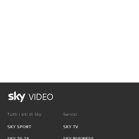
VIDEO
Tutti i siti di Sky:
Servizi:
SKY SPORT
SKY TV
SKY TG 24
SKY BUSINESS