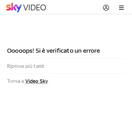
Ooooops! Si è verificato un errore
Riprova più tardi
Torna a
Video Sky