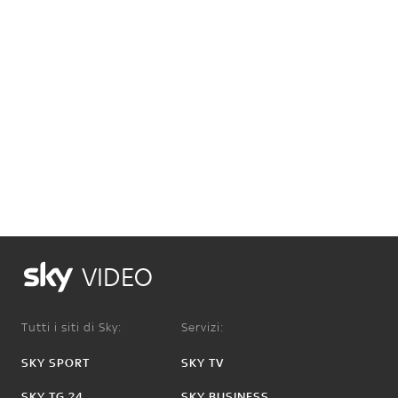
VIDEO
Tutti i siti di Sky:
Servizi:
SKY SPORT
SKY TV
SKY TG 24
SKY BUSINESS