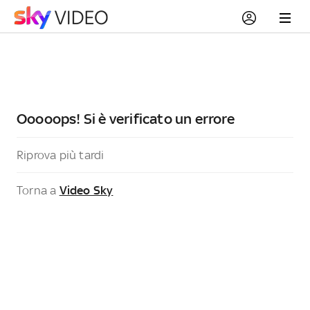
Ooooops! Si è verificato un errore
Riprova più tardi
Torna a
Video Sky