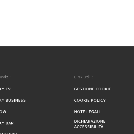
rvizi:
Link utili:
KY TV
GESTIONE COOKIE
KY BUSINESS
COOKIE POLICY
OW
NOTE LEGALI
DICHIARAZIONE
KY BAR
ACCESSIBILITÀ