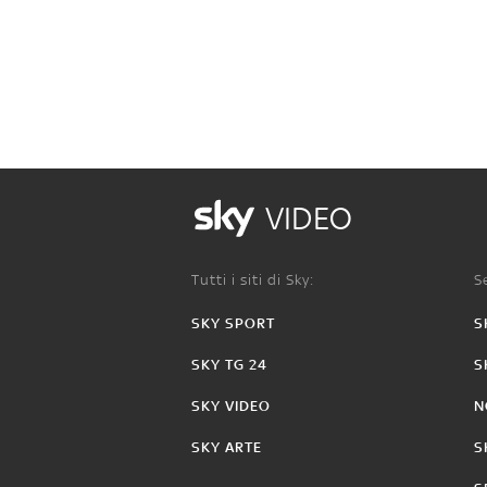
VIDEO
Tutti i siti di Sky:
Se
SKY SPORT
S
SKY TG 24
S
SKY VIDEO
N
SKY ARTE
S