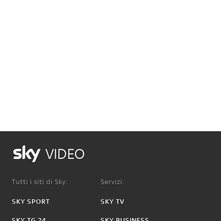
VIDEO
Tutti i siti di Sky:
Servizi:
SKY SPORT
SKY TV
SKY TG 24
SKY BUSINESS