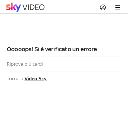
Ooooops! Si è verificato un errore
Riprova più tardi
Torna a
Video Sky