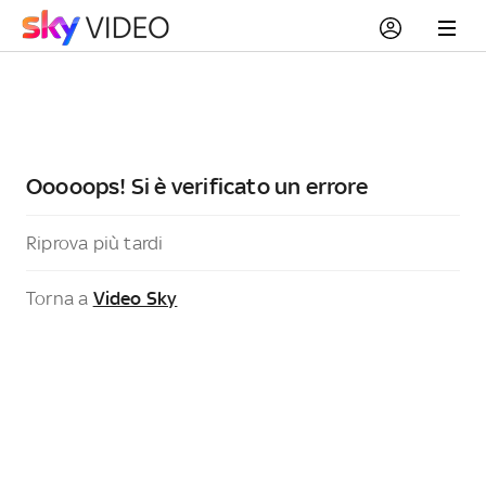
Ooooops! Si è verificato un errore
Riprova più tardi
Torna a
Video Sky