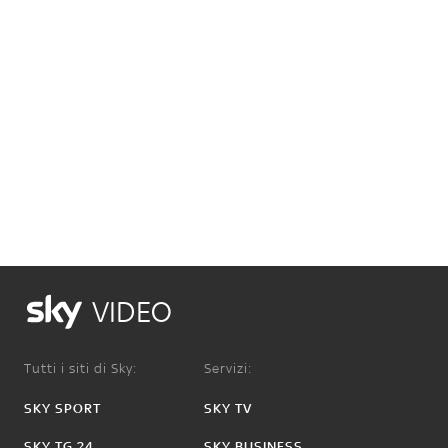
VIDEO
Tutti i siti di Sky:
Servizi:
SKY SPORT
SKY TV
SKY TG 24
SKY BUSINESS