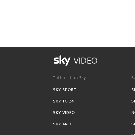
VIDEO
Tutti i siti di Sky:
Se
SKY SPORT
S
SKY TG 24
S
SKY VIDEO
N
SKY ARTE
S