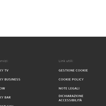
rvizi:
Link utili:
KY TV
GESTIONE COOKIE
KY BUSINESS
COOKIE POLICY
OW
NOTE LEGALI
DICHIARAZIONE
KY BAR
ACCESSIBILITÀ