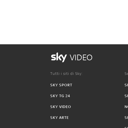
VIDEO
Tutti i siti di Sky:
Se
SKY SPORT
S
SKY TG 24
S
SKY VIDEO
N
SKY ARTE
S