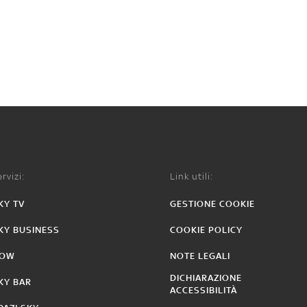
rvizi:
Link utili:
KY TV
GESTIONE COOKIE
KY BUSINESS
COOKIE POLICY
OW
NOTE LEGALI
DICHIARAZIONE
KY BAR
ACCESSIBILITÀ