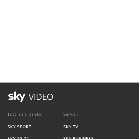
VIDEO
Tutti i siti di Sky:
Servizi:
SKY SPORT
SKY TV
SKY TG 24
SKY BUSINESS