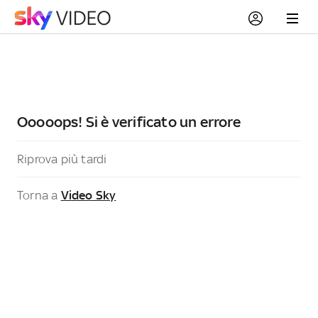
Ooooops! Si è verificato un errore
Riprova più tardi
Torna a
Video Sky